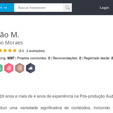
Login
rs
oão M.
ão Moraes
(5.0 - 2 avaliações)
king:
9287
| Projetos concluídos:
2
| Recomendações:
2
| Registrado desde:
2
29 anos e mais de 4 anos de experiência na Pós-produção Audi
uzi uma variedade significativa de conteúdos, incluindo 