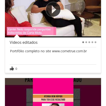
Videos editados
1
2
3
4
5
Portifólio completo no site www.cometrue.com.br
0