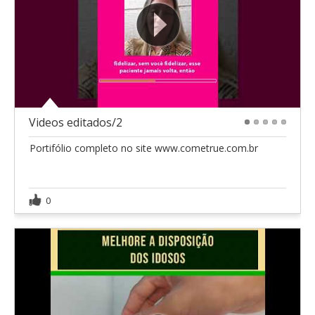
Videos editados/2
1
2
3
4
5
Portifólio completo no site www.cometrue.com.br
0