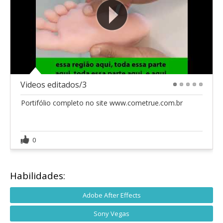
Videos editados/3
1
2
3
4
5
Portifólio completo no site www.cometrue.com.br
0
Habilidades:
Adobe After Effects
Sony Vegas