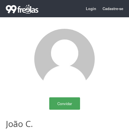
Login
Cadastre-se
Convidar
João C.