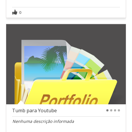
0
Tumb para Youtube
1
2
3
4
Nenhuma descrição informada