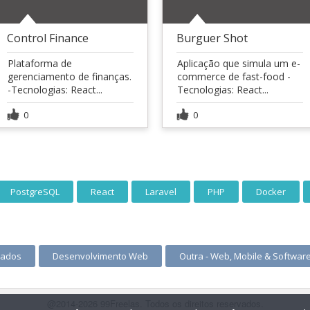
Control Finance
Burguer Shot
Plataforma de
Aplicação que simula um e-
gerenciamento de finanças.
commerce de fast-food -
-Tecnologias: React...
Tecnologias: React...
0
0
PostgreSQL
React
Laravel
PHP
Docker
Dados
Desenvolvimento Web
Outra - Web, Mobile & Softwar
@2014-2026 99Freelas. Todos os direitos reservados.