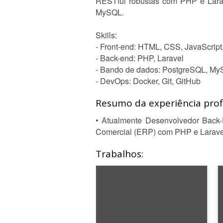
RESTful robustas com PHP e Lara
MySQL.
Skills:
- Front-end: HTML, CSS, JavaScript,
- Back-end: PHP, Laravel
- Bando de dados: PostgreSQL, M
- DevOps: Docker, Git, GitHub
Resumo da experiência profi
• Atualmente Desenvolvedor Back
Comercial (ERP) com PHP e Larave
Trabalhos: