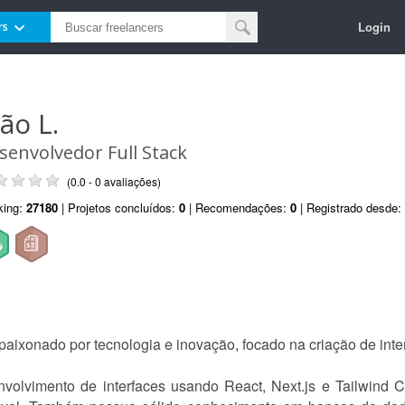
Login
rs
ão L.
senvolvedor Full Stack
(0.0 - 0 avaliações)
king:
27180
| Projetos concluídos:
0
| Recomendações:
0
| Registrado desde:
aixonado por tecnologia e inovação, focado na criação de inte
nvolvimento de interfaces usando React, Next.js e Tailwin