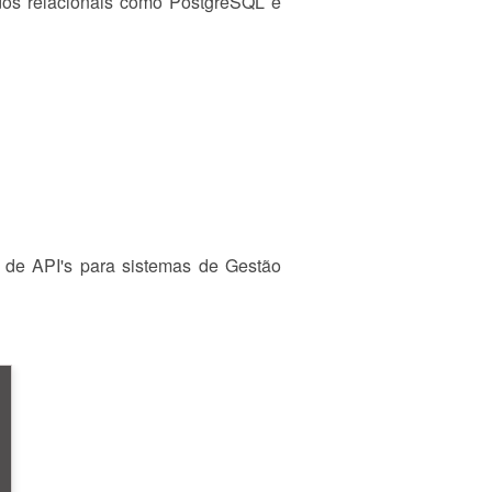
os relacionais como PostgreSQL e
de API's para sistemas de Gestão