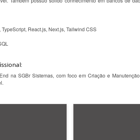
vel. Também possuo sólido conhecimento em bancos de dad
 TypeScript, React.js, Next.js, Tailwind CSS
ySQL
ssional:
-End na SGBr Sistemas, com foco em Criação e Manutenção 
l.