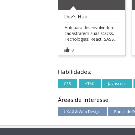
Dev's Hub
Hub para desenvolvedores
cadastrarem suas stacks. -
Tecnologias: React, SASS...
0
Habilidades:
CSS
HTML
Javascript
Áreas de interesse:
UX/UI & Web Design
Banco de 