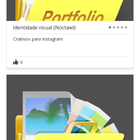
Identidade visual (Noctawl)
1
2
3
4
5
Criativos para Instagram
0