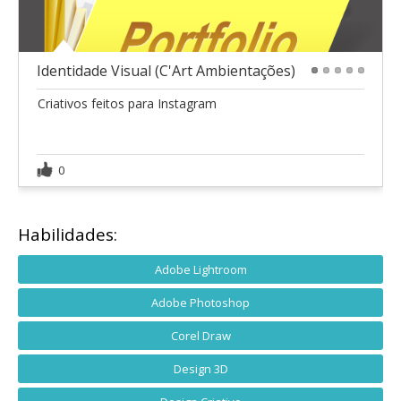
Identidade Visual (C'Art Ambientações)
1
2
3
4
5
Criativos feitos para Instagram
0
Habilidades:
Adobe Lightroom
Adobe Photoshop
Corel Draw
Design 3D