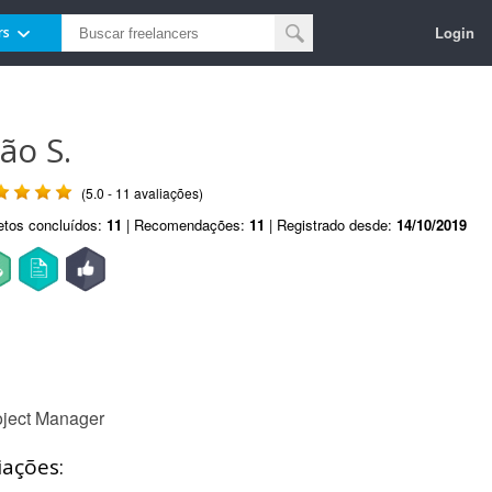
Login
rs
ão S.
(5.0 - 11 avaliações)
etos concluídos:
11
| Recomendações:
11
| Registrado desde:
14/10/2019
oject Manager
iações: