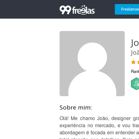
Freelance
J
Jo
Ran
Sobre mim:
Olá! Me chamo João, designer grá
experiência no mercado, e vou tra
abordagem é focada em entender as 