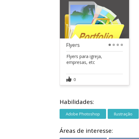
Flyers
1
2
3
4
Flyers para igreja,
empresas, etc
0
Habilidades:
Adobe Photoshop
Ilustração
Áreas de interesse: