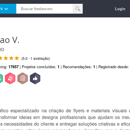
Login
rs
oao V.
ão
(5.0 - 1 avaliação)
king:
17657
| Projetos concluídos:
1
| Recomendações:
1
| Registrado desde:
fico especializado na criação de flyers e materiais visuai
nsformar ideias em designs profissionais que ajudam os me
necessidades do cliente e entregar soluções criativas e efi