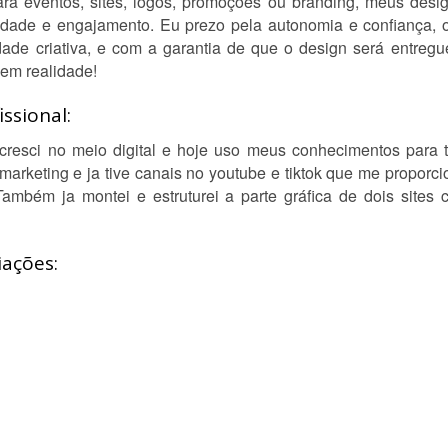
ara eventos, sites, logos, promoções ou branding, meus desig
lidade e engajamento. Eu prezo pela autonomia e confiança,
rdade criativa, e com a garantia de que o design será entre
 em realidade!
ssional:
cresci no meio digital e hoje uso meus conhecimentos para t
 marketing e ja tive canais no youtube e tiktok que me proporc
Também ja montei e estruturei a parte gráfica de dois sites
iações: