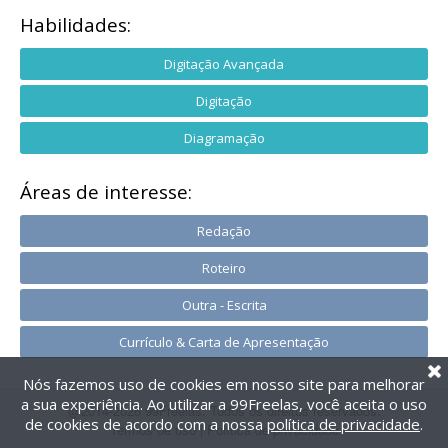
Habilidades:
Digitação Avançada
Digitação
Diagramação
Áreas de interesse:
Redação
Roteiro
Outra - Escrita
Currículo & Carta de Apresentação
Nós fazemos uso de cookies em nosso site para melhorar
a sua experiência. Ao utilizar a 99Freelas, você aceita o uso
@2014-2026 99Freelas. Todos os direitos reservados.
de cookies de acordo com a nossa
política de privacidade
.
Termos de uso
|
Política de privacidade