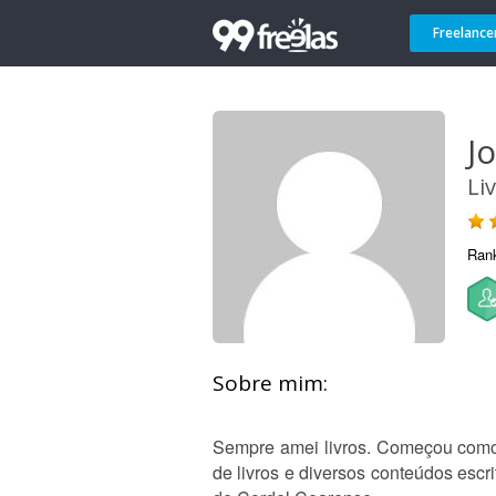
Freelance
Jo
Li
Ran
Sobre mim:
Sempre amei livros. Começou como o
de livros e diversos conteúdos escri