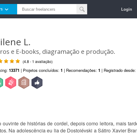
Login
rs
ilene L.
vros e E-books, diagramação e produção.
(4.8 - 1 avaliação)
king:
13371
| Projetos concluídos:
1
| Recomendações:
1
| Registrado desde:
uvinte de histórias de cordel, depois como leitora, mais tarde
tos. Na adolescência eu lia de Dostoiévski a Sátiro Xavier Bran