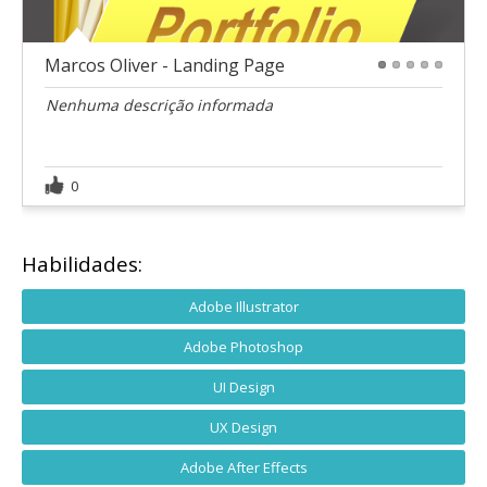
Marcos Oliver - Landing Page
1
2
3
4
5
Nenhuma descrição informada
0
Habilidades:
Adobe Illustrator
Adobe Photoshop
UI Design
UX Design
Adobe After Effects