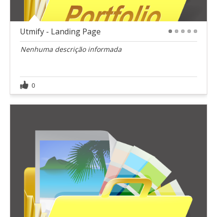
Utmify - Landing Page
1
2
3
4
5
Nenhuma descrição informada
0