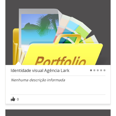
Identidade visual Agência Lark
1
2
3
4
5
Nenhuma descrição informada
0