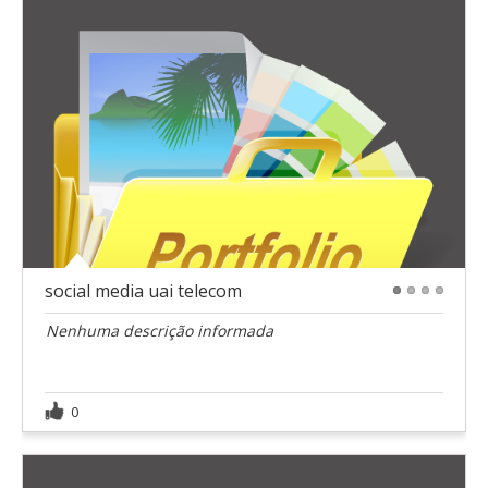
social media uai telecom
1
2
3
4
Nenhuma descrição informada
0