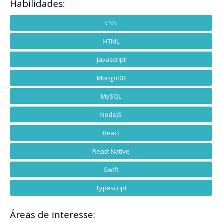
Habilidades:
CSS
HTML
Javascript
MongoDB
MySQL
NodeJS
React
React Native
Swift
Typescript
Áreas de interesse: