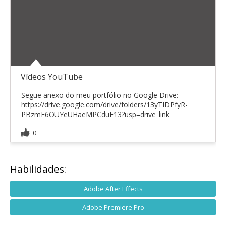
Vídeos YouTube
Segue anexo do meu portfólio no Google Drive:
https://drive.google.com/drive/folders/13yTIDPfyR-
PBzmF6OUYeUHaeMPCduE13?usp=drive_link
0
Habilidades:
Adobe After Effects
Adobe Premiere Pro