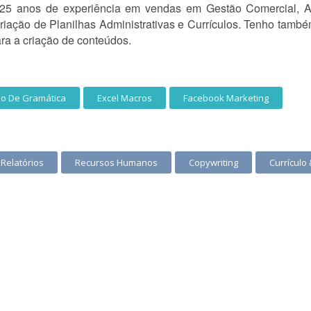
25 anos de experiência em vendas em Gestão Comercial, Aux
riação de Planilhas Administrativas e Currículos. Tenho tamb
ra a criação de conteúdos.
o De Gramática
Excel Macros
Facebook Marketing
 Relatórios
Recursos Humanos
Copywriting
Currículo