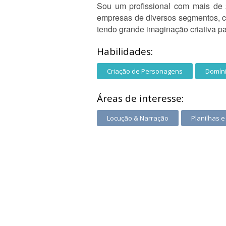
Sou um profissional com mais de 
empresas de diversos segmentos, c
tendo grande imaginação criativa pa
Habilidades:
Criação de Personagens
Domíni
Áreas de interesse:
Locução & Narração
Planilhas e