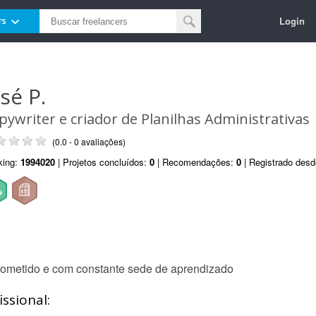
Login
rs
sé P.
pywriter e criador de Planilhas Administrativas
(0.0 - 0 avaliações)
king:
1994020
| Projetos concluídos:
0
| Recomendações:
0
| Registrado des
rometido e com constante sede de aprendizado
ssional: