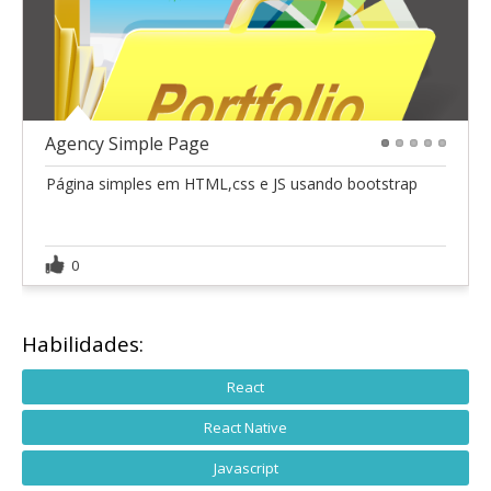
Agency Simple Page
1
2
3
4
5
Página simples em HTML,css e JS usando bootstrap
0
Habilidades:
React
React Native
Javascript