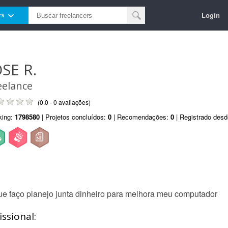
Login
rs
OSE R.
eelance
(0.0 - 0 avaliações)
king:
1798580
| Projetos concluídos:
0
| Recomendações:
0
| Registrado des
que faço planejo junta dinheiro para melhora meu computador
ssional: