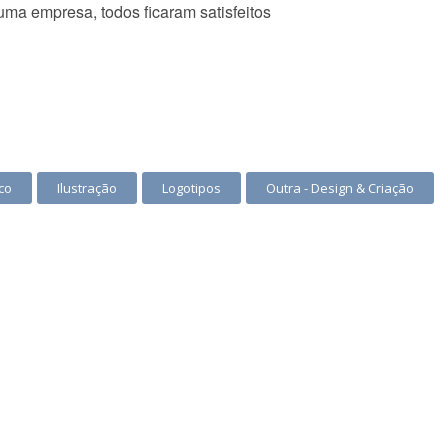
 uma empresa, todos ficaram satisfeitos
co
Ilustração
Logotipos
Outra - Design & Criação