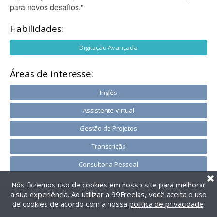
para novos desafios."
Habilidades:
Digitação Avançada
Áreas de interesse:
Inglês
Assistente Virtual
Gestão de Projetos
Transcrição
Consultoria Pessoal
Nós fazemos uso de cookies em nosso site para melhorar
a sua experiência. Ao utilizar a 99Freelas, você aceita o uso
@2014-2026 99Freelas. Todos os direitos reservados.
de cookies de acordo com a nossa
política de privacidade
.
Termos de uso
|
Política de privacidade