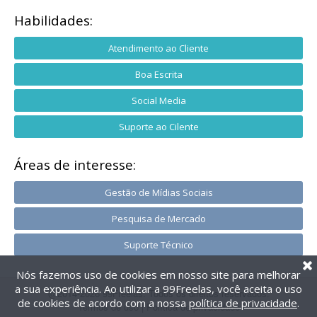
Habilidades:
Atendimento ao Cliente
Boa Escrita
Social Media
Suporte ao Cilente
Áreas de interesse:
Gestão de Mídias Sociais
Pesquisa de Mercado
Suporte Técnico
Nós fazemos uso de cookies em nosso site para melhorar
a sua experiência. Ao utilizar a 99Freelas, você aceita o uso
@2014-2026 99Freelas. Todos os direitos reservados.
de cookies de acordo com a nossa
política de privacidade
.
Termos de uso
|
Política de privacidade