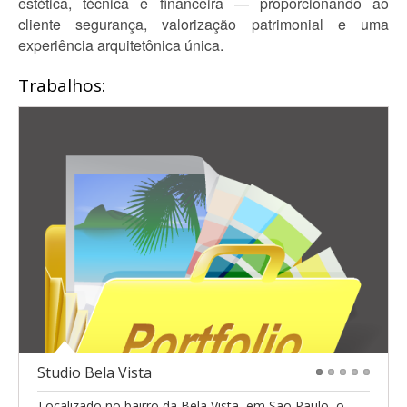
estética, técnica e financeira — proporcionando ao
cliente segurança, valorização patrimonial e uma
experiência arquitetônica única.
Trabalhos:
Studio Bela Vista
1
2
3
4
5
Localizado no bairro da Bela Vista, em São Paulo, o