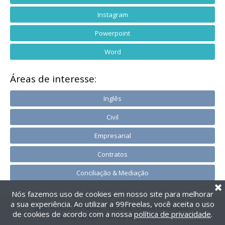
Instagram
Powerpoint
Word
Áreas de interesse:
Inglês
Civil
Empresarial
Contratos
Conciliação & Mediação
Nós fazemos uso de cookies em nosso site para melhorar
a sua experiência. Ao utilizar a 99Freelas, você aceita o uso
@2014-2026 99Freelas. Todos os direitos reservados.
de cookies de acordo com a nossa
política de privacidade
.
Termos de uso
|
Política de privacidade