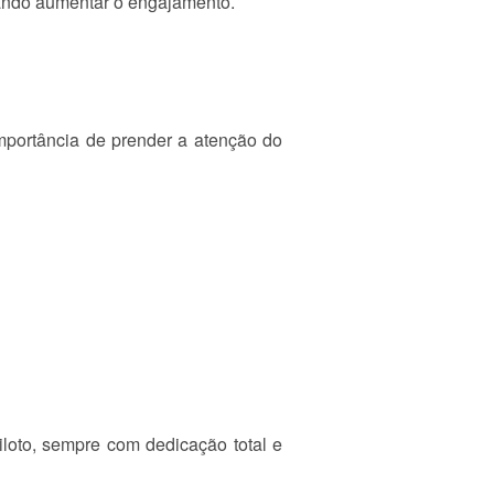
cando aumentar o engajamento.
mportância de prender a atenção do
piloto, sempre com dedicação total e