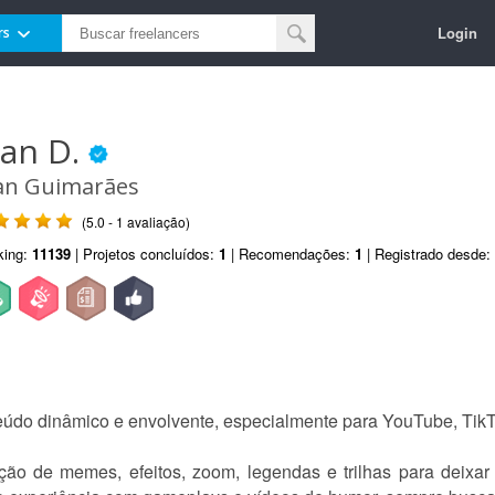
Login
rs
uan D.
an Guimarães
(5.0 - 1 avaliação)
king:
11139
| Projetos concluídos:
1
| Recomendações:
1
| Registrado desde:
eúdo dinâmico e envolvente, especialmente para YouTube, TikT
ção de memes, efeitos, zoom, legendas e trilhas para deixar