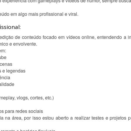
nho experiência com gameplays e vídeos de humor, sempre bus
údo em algo mais profissional e viral.
ssional:
 edição de conteúdo focado em vídeos online, entendendo a i
mico e envolvente.
em:
ube
 cenas
s e legendas
ência
alidade
play, vlogs, cortes, etc.)
os para redes sociais
 na área, por isso estou aberto a realizar testes e projetos 