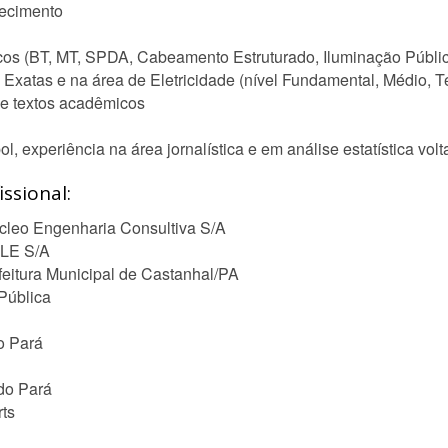
ecimento
icos (BT, MT, SPDA, Cabeamento Estruturado, Iluminação Públic
 Exatas e na área de Eletricidade (nível Fundamental, Médio, T
de textos acadêmicos
l, experiência na área jornalística e em análise estatística vol
ssional:
úcleo Engenharia Consultiva S/A
ALE S/A
feitura Municipal de Castanhal/PA
Pública
o Pará
 do Pará
rts