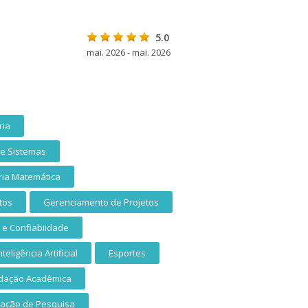
5.0
mai. 2026 - mai. 2026
ria
e Sistemas
ia Matemática
tos
Gerenciamento de Projetos
 e Confiabiidade
nteligência Artificial
Esportes
dação Acadêmica
ação de Pesquisa