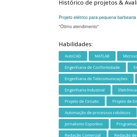
Histórico de projetos & Aval
Projeto elétrico para pequena barbearia
"Ótimo atendimento"
Habilidades:
AutoCAD
MATLAB
Microso
Engenharia de Conformidade
E
Engenharia de Telecomunicações
Engenharia Industrial
Eletrônica
Projeto de Circuito
Projeto de E
Automação de processos robóticos
Jornalismo Esportivo
Programa
Redação Comercial
Redação de 