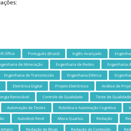
iações:
ft Office
Português (Brasil)
Inglês Avançado
Engenha
ngenharia de Mineração
Engenharia de Redes
Engenharia d
Engenharia de Transmissão
Engenharia Elétrica
Engenhar
Eletrônica Digital
Projeto Eletrônicos
Análise de Proje
nergia Renovável
Controle de Qualidade
Teste de Qualidade
Automação de Testes
Robótica e Automação Cognitiva
I
ção
Autodesk Revit
Altera Quartus
Redação
Re
Artigos
Redação de Blogs
Redação de Conteúdo
Red