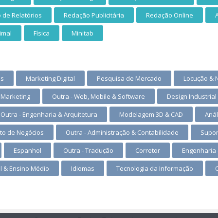
 de Relatórios
Redação Publicitária
Redação Online
simal
Física
Minitab
ês
Marketing Digital
Pesquisa de Mercado
Locução & 
 Marketing
Outra - Web, Mobile & Software
Design Industrial
Outra - Engenharia & Arquitetura
Modelagem 3D & CAD
Anál
to de Negócios
Outra - Administração & Contabilidade
Supor
Espanhol
Outra - Tradução
Corretor
Engenharia 
 & Ensino Médio
Idiomas
Tecnologia da Informação