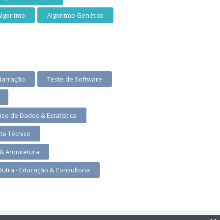
Algoritmo
Algoritmo Genético
Narração
Teste de Software
ise de Dados & Estatística
te Técnico
& Arquitetura
Outra - Educação & Consultoria