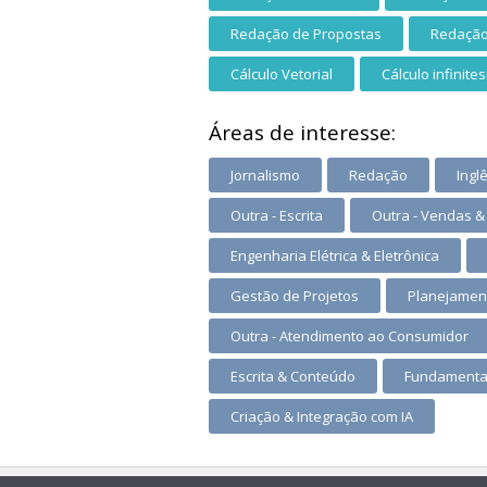
Redação de Propostas
Redação
Cálculo Vetorial
Cálculo infinite
Áreas de interesse:
Jornalismo
Redação
Ingl
Outra - Escrita
Outra - Vendas &
Engenharia Elétrica & Eletrônica
Gestão de Projetos
Planejamen
Outra - Atendimento ao Consumidor
Escrita & Conteúdo
Fundamental
Criação & Integração com IA