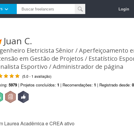
Login
rs
Juan C.
genheiro Eletricista Sênior / Aperfeiçoamento 
tensão em Gestão de Projetos / Estatístico Espor
rnalista Esportivo / Administrador de página
(5.0 - 1 avaliação)
king:
5979
| Projetos concluídos:
1
| Recomendações:
1
| Registrado desde:
0
com Laurea Acadêmica e CREA ativo