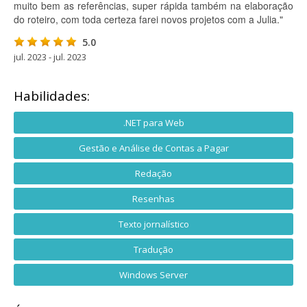
muito bem as referências, super rápida também na elaboração
do roteiro, com toda certeza farei novos projetos com a Julia."
5.0
jul. 2023 - jul. 2023
Habilidades:
.NET para Web
Gestão e Análise de Contas a Pagar
Redação
Resenhas
Texto jornalístico
Tradução
Windows Server