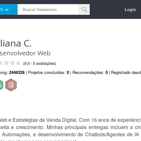
Login
rs
liana C.
senvolvedor Web
(0.0 - 0 avaliações)
king:
2446326
| Projetos concluídos:
0
| Recomendações:
0
| Registrado des
eb e Estratégias de Venda Digital. Com 16 anos de experiê
ita e crescimento. Minhas principais entregas incluem a c
e Automações, e desenvolvimento de Chatbots/Agentes de IA