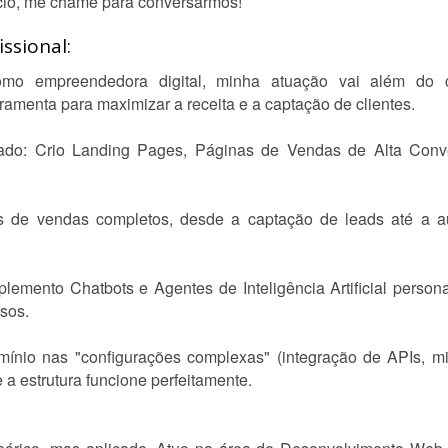
ócio, me chame para conversarmos!
ssional:
o empreendedora digital, minha atuação vai além do c
menta para maximizar a receita e a captação de clientes.
ado: Crio Landing Pages, Páginas de Vendas de Alta Conve
is de vendas completos, desde a captação de leads até a 
emento Chatbots e Agentes de Inteligência Artificial persona
sos.
mínio nas "configurações complexas" (integração de APIs, m
 estrutura funcione perfeitamente.