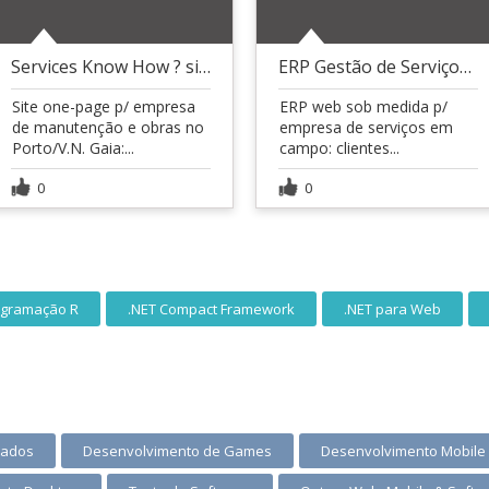
Services Know How ? site (Portugal)
ERP Gestão de Serviços (Valdir)
Site one-page p/ empresa
ERP web sob medida p/
de manutenção e obras no
empresa de serviços em
Porto/V.N. Gaia:...
campo: clientes...
0
0
ogramação R
.NET Compact Framework
.NET para Web
Dados
Desenvolvimento de Games
Desenvolvimento Mobile