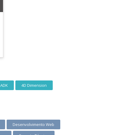
ADK
4D Dimension
Desenvolvimento Web