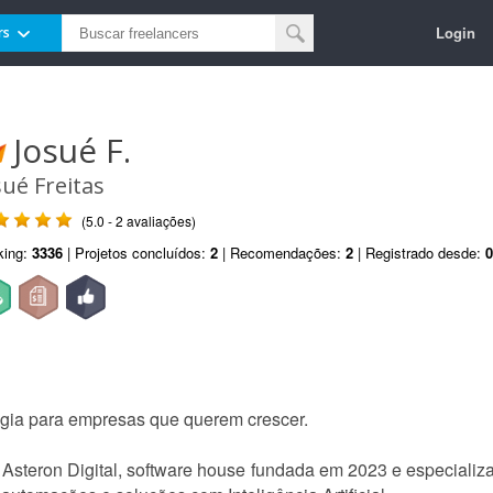
Login
rs
Josué F.
sué Freitas
(5.0 - 2 avaliações)
king:
3336
| Projetos concluídos:
2
| Recomendações:
2
| Registrado desde:
0
gia para empresas que querem crescer.
a Asteron Digital, software house fundada em 2023 e especiali