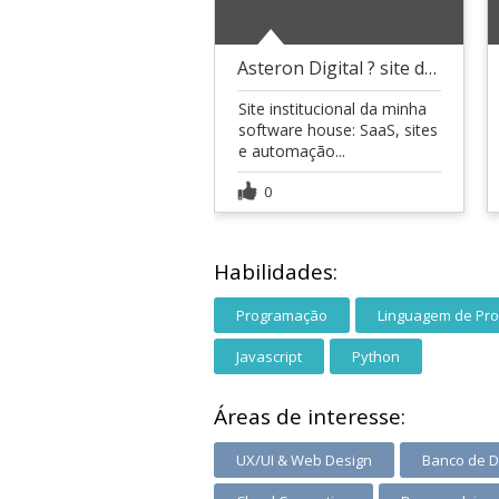
Asteron Digital ? site da software house
Site institucional da minha
software house: SaaS, sites
e automação...
0
Habilidades:
Programação
Linguagem de Pr
Javascript
Python
Áreas de interesse:
UX/UI & Web Design
Banco de 