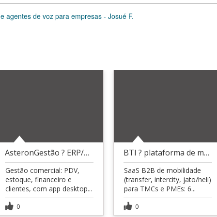
e agentes de voz para empresas - Josué F.
AsteronGestão ? ERP/PDV para o comércio
BTI ? plataforma de mobilidade executiva
Gestão comercial: PDV,
SaaS B2B de mobilidade
estoque, financeiro e
(transfer, intercity, jato/heli)
clientes, com app desktop...
para TMCs e PMEs: 6...
0
0