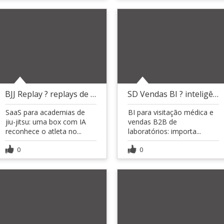
BJJ Replay ? replays de luta com IA
SD Vendas BI ? inteligência p/ laboratórios
SaaS para academias de
BI para visitação médica e
jiu-jitsu: uma box com IA
vendas B2B de
reconhece o atleta no...
laboratórios: importa...
0
0