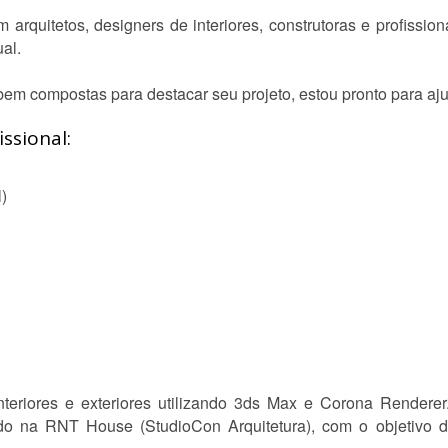
 arquitetos, designers de interiores, construtoras e profissi
al.
em compostas para destacar seu projeto, estou pronto para aju
ssional:
l)
nteriores e exteriores utilizando 3ds Max e Corona Render
ado na RNT House (StudioCon Arquitetura), com o objetivo de