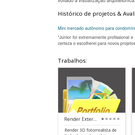
voltado à visualização arquitetônica
Histórico de projetos & Aval
Mini mercado autônomo para condomínio
"Júnior foi extremamente profissional e
certeza o escolherei para novos projetos
Trabalhos:
Render Externo Realista em 3D
1
2
3
4
5
Render 3D fotorrealista de