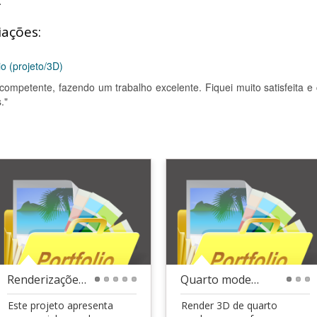
.
iações:
 (projeto/3D)
 competente, fazendo um trabalho excelente. Fiquei muito satisfeita e
."
Renderizações Realistas  Ambientes Internos
Quarto moderno realista  visualização 3D
1
2
3
4
5
1
2
3
Este projeto apresenta
Render 3D de quarto