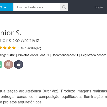
Login
rs
nior S.
nior sitko ArchiViz
(5.0 - 1 avaliação)
king:
10886
| Projetos concluídos:
1
| Recomendações:
1
| Registrado desde:
alização arquitetônica (ArchViz). Produzo imagens realistas
entregar cenas com composição equilibrada, iluminação n
e projetos arquitetônicos.