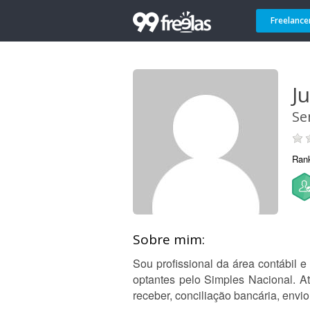
Freelance
J
Se
Ran
Sobre mim:
Sou profissional da área contábil 
optantes pelo Simples Nacional. A
receber, conciliação bancária, envi