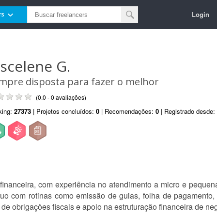
Login
rs
uscelene G.
mpre disposta para fazer o melhor
(0.0 - 0 avaliações)
king:
27373
| Projetos concluídos:
0
| Recomendações:
0
| Registrado desde:
e financeira, com experiência no atendimento a micro e pequ
tuo com rotinas como emissão de guias, folha de pagamento,
o de obrigações fiscais e apoio na estruturação financeira de n