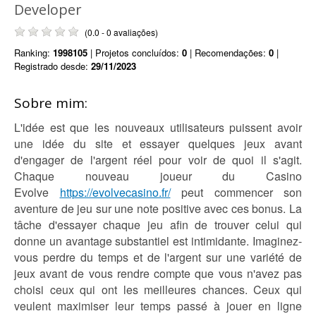
Developer
(0.0 - 0 avaliações)
Ranking:
1998105
| Projetos concluídos:
0
| Recomendações:
0
|
Registrado desde:
29/11/2023
Sobre mim:
L'idée est que les nouveaux utilisateurs puissent avoir
une idée du site et essayer quelques jeux avant
d'engager de l'argent réel pour voir de quoi il s'agit.
Chaque nouveau joueur du Casino
Evolve
https://evolvecasino.fr/
peut commencer son
aventure de jeu sur une note positive avec ces bonus. La
tâche d'essayer chaque jeu afin de trouver celui qui
donne un avantage substantiel est intimidante. Imaginez-
vous perdre du temps et de l'argent sur une variété de
jeux avant de vous rendre compte que vous n'avez pas
choisi ceux qui ont les meilleures chances. Ceux qui
veulent maximiser leur temps passé à jouer en ligne