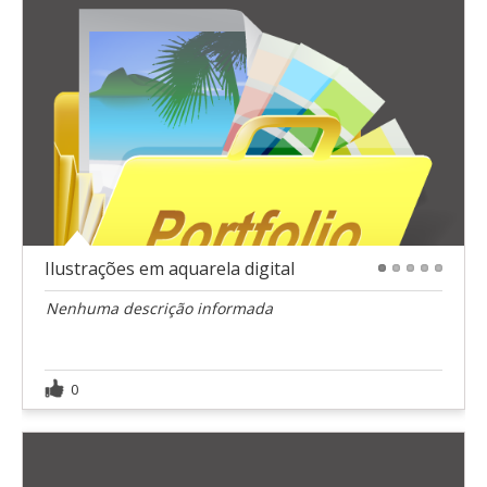
Ilustrações em aquarela digital
1
2
3
4
5
Nenhuma descrição informada
0