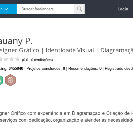
Login
rs
auany P.
signer Gráfico | Identidade Visual | Diagramaç
(0.0 - 0 avaliações)
king:
3455040
| Projetos concluídos:
0
| Recomendações:
0
| Registrado des
er Gráfico com experiência em Diagramação e Criação de Id
 serviços com dedicação, organização e atender as necessidade