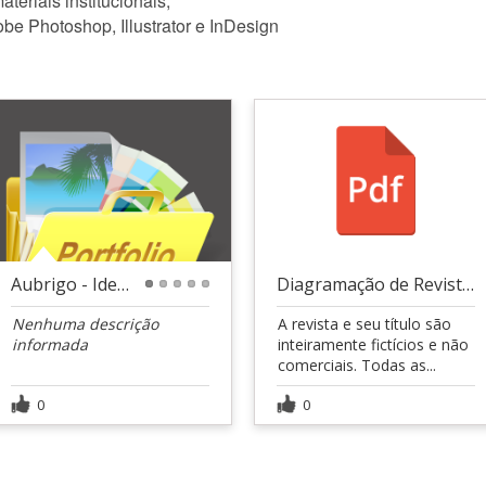
teriais institucionais;
obe Photoshop, Illustrator e InDesign
Aubrigo - Identidade Visual
Diagramação de Revista - Trabalho Acadêmico
1
2
3
4
5
Nenhuma descrição
A revista e seu título são
informada
inteiramente fictícios e não
comerciais. Todas as...
0
0