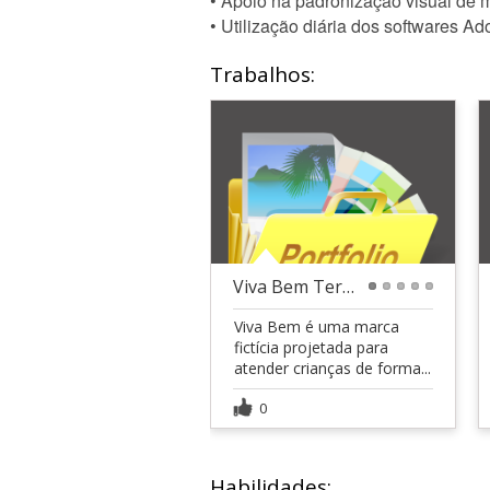
• Apoio na padronização visual de ma
• Utilização diária dos softwares Ad
Trabalhos:
Viva Bem Terapia Ocupacional - Identidade Visual
1
2
3
4
5
Viva Bem é uma marca
fictícia projetada para
atender crianças de forma...
0
Habilidades: