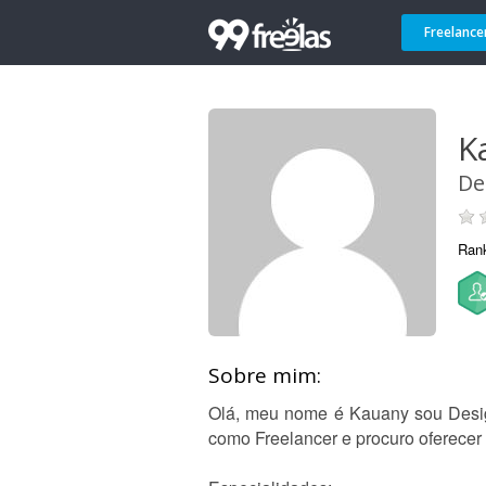
Freelance
K
De
Ran
Sobre mim:
Olá, meu nome é Kauany sou Design
como Freelancer e procuro oferecer