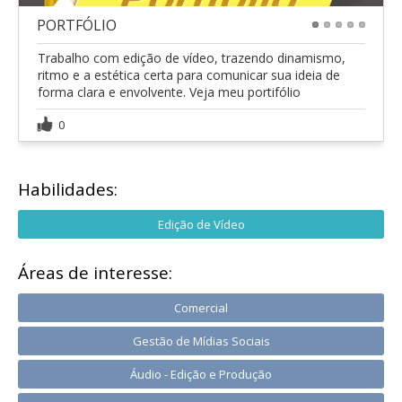
PORTFÓLIO
1
2
3
4
5
Trabalho com edição de vídeo, trazendo dinamismo,
ritmo e a estética certa para comunicar sua ideia de
forma clara e envolvente. Veja meu portifólio
0
Habilidades:
Edição de Vídeo
Áreas de interesse:
Comercial
Gestão de Mídias Sociais
Áudio - Edição e Produção