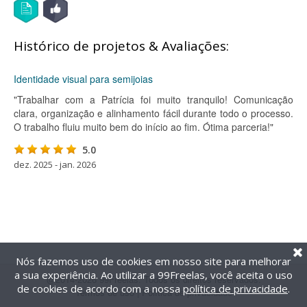
Histórico de projetos & Avaliações:
Identidade visual para semijoias
"Trabalhar com a Patrícia foi muito tranquilo! Comunicação
clara, organização e alinhamento fácil durante todo o processo.
O trabalho fluiu muito bem do início ao fim. Ótima parceria!"
5.0
dez. 2025 - jan. 2026
Nós fazemos uso de cookies em nosso site para melhorar
a sua experiência. Ao utilizar a 99Freelas, você aceita o uso
@2014-2026 99Freelas. Todos os direitos reservados.
de cookies de acordo com a nossa
política de privacidade
.
Termos de uso
|
Política de privacidade