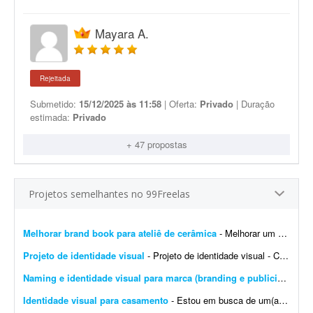
Mayara A.
Rejeitada
Submetido:
15/12/2025 às 11:58
| Oferta:
Privado
| Duração
estimada:
Privado
+ 47 propostas
Projetos semelhantes no 99Freelas
Melhorar brand book para ateliê de cerâmica
- Melhorar um brand book existente para um ateliê de cerâmica, além de toda a parte de papelaria; por exemplo: - Essência da marca - Propósito - Missão - Vis&a...
Projeto de identidade visual
- Projeto de identidade visual - CJ Gonçalves 1. Sobre o projeto Estamos desenvolvendo a nova identidade visual da CJ Gonçalves, uma empresa do segmento imobiliário que atua co...
Naming e identidade visual para marca (branding e publicidade)
- 
Identidade visual para casamento
- Estou em busca de um(a) designer para desenvolver a identidade visual para o meu casamento. O estilo será inspirado no universo medieval/encantado; temos como referência O Senhor dos A...