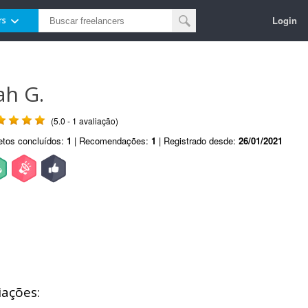
Login
rs
ah G.
(5.0 - 1 avaliação)
etos concluídos:
1
| Recomendações:
1
| Registrado desde:
26/01/2021
iações: