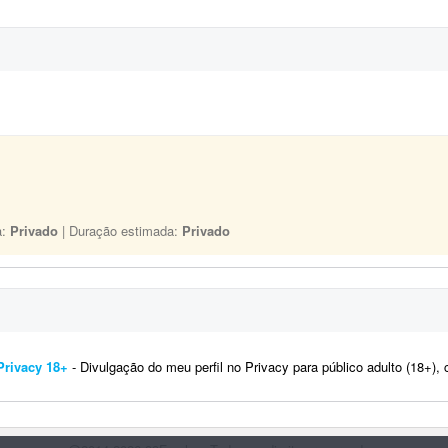
a:
Privado
| Duração estimada:
Privado
Privacy 18+
- Divulgação do meu perfil no Privacy para público adulto (18+), com o objetivo de aumentar a base de assina