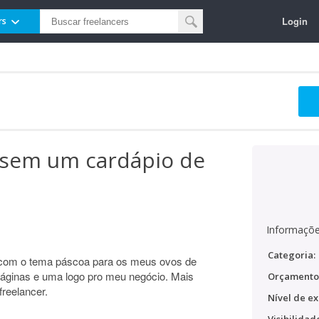
Login
rs
essem um cardápio de
Informaçõe
Categoria:
o com o tema páscoa para os meus ovos de
páginas e uma logo pro meu negócio. Mais
Orçamento
reelancer.
Nível de ex