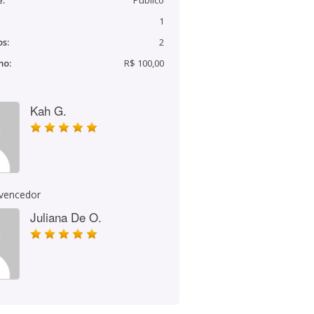
e:
Público
1
s:
2
mo:
R$ 100,00
Kah G.
 vencedor
Juliana De O.