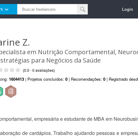
Login
rs
arine Z.
pecialista em Nutrição Comportamental, Neuroc
Estratégias para Negócios da Saúde
(0.0 - 0 avaliações)
king:
1604413
| Projetos concluídos:
0
| Recomendações:
0
| Registrado des
 comportamental, empresária e estudante de MBA em Neurobusi
laboração de cardápios. Trabalho ajudando pessoas e empres