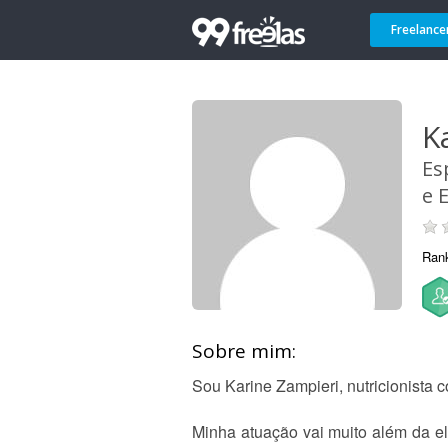
Freelance
K
Es
e 
Ran
Sobre mim:
Sou Karine Zampieri, nutricionista
Minha atuação vai muito além da e