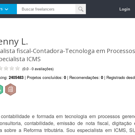
Login
rs
enny L.
alista fiscal-Contadora-Tecnologa em Processos
pecialista ICMS
(0.0 - 0 avaliações)
king:
2405483
| Projetos concluídos:
0
| Recomendações:
0
| Registrado des
a contabilidade e formada em tecnologia em processos geren
onsultoria, contabilidade, emissão de nota fiscal, digitação
oria sobre a Reforma tributária. Sou especialista em ICM