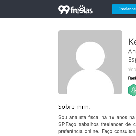
Freelance
K
An
Es
Ran
Sobre mim:
Sou analista fiscal há 19 anos n
SP.Faço trabalhos freelancer de c
preferência online. Faço consult