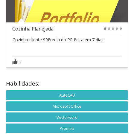
Cozinha Planejada
1
2
3
4
5
Cozinha cliente 99Freela do PR Feita em 7 dias.
1
Habilidades:
AutoCAD
Microsoft Office
Vectorword
Promob