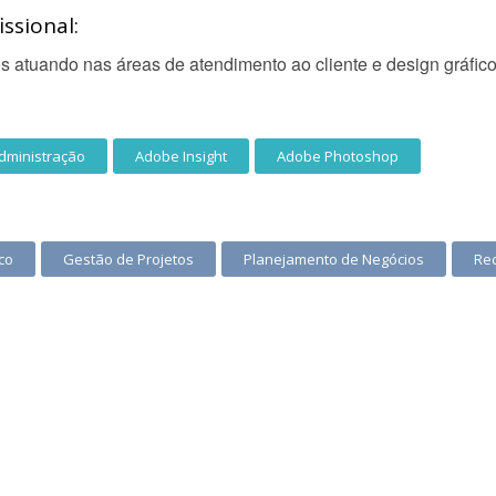
ssional:
 atuando nas áreas de atendimento ao cliente e design gráfico
dministração
Adobe Insight
Adobe Photoshop
co
Gestão de Projetos
Planejamento de Negócios
Re