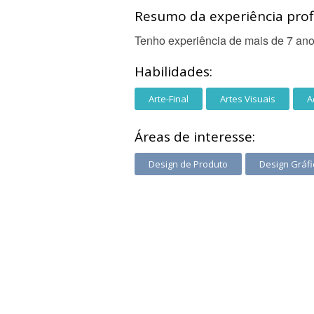
Resumo da experiência profi
Tenho experiência de mais de 7 anos
Habilidades:
Arte-Final
Artes Visuais
A
Áreas de interesse:
Design de Produto
Design Gráfi