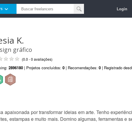
Login
rs
esia K.
sign gráfico
(0.0 - 0 avaliações)
king:
2896180
| Projetos concluídos:
0
| Recomendações:
0
| Registrado des
a apaixonada por transformar ideias em arte. Tenho experiência
vites, estampas e muito mais. Domino algumas, ferramentas e 