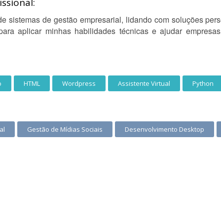
ssional:
 sistemas de gestão empresarial, lidando com soluções person
 para aplicar minhas habilidades técnicas e ajudar empresa
o
HTML
Wordpress
Assistente Virtual
Python
al
Gestão de Mídias Sociais
Desenvolvimento Desktop