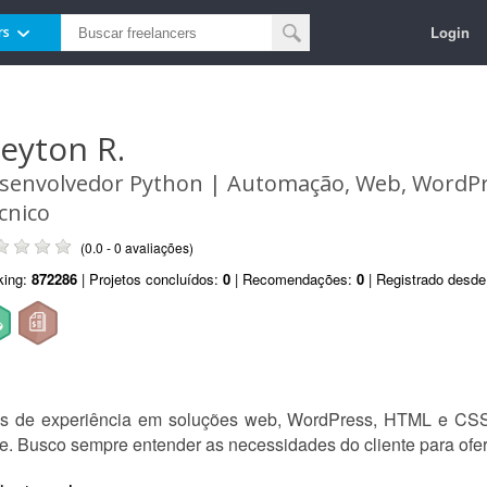
Login
rs
leyton R.
senvolvedor Python | Automação, Web, WordPr
cnico
(0.0 - 0 avaliações)
king:
872286
| Projetos concluídos:
0
| Recomendações:
0
| Registrado desd
s de experiência em soluções web, WordPress, HTML e CSS.
de. Busco sempre entender as necessidades do cliente para ofer