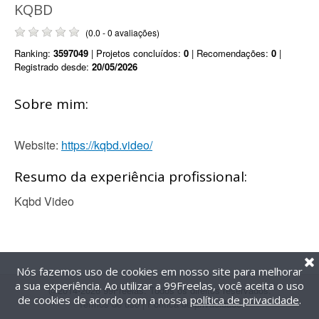
KQBD
(0.0 - 0 avaliações)
Ranking:
3597049
| Projetos concluídos:
0
| Recomendações:
0
|
Registrado desde:
20/05/2026
Sobre mim:
Website:
https://kqbd.video/
Resumo da experiência profissional:
Kqbd Video
Nós fazemos uso de cookies em nosso site para melhorar
a sua experiência. Ao utilizar a 99Freelas, você aceita o uso
@2014-2026 99Freelas. Todos os direitos reservados.
de cookies de acordo com a nossa
política de privacidade
.
Termos de uso
|
Política de privacidade