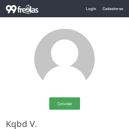
Login
Cadastre-se
Convidar
Kqbd V.