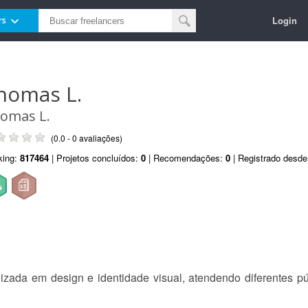
Login
rs
homas L.
omas L.
(0.0 - 0 avaliações)
king:
817464
| Projetos concluídos:
0
| Recomendações:
0
| Registrado desd
izada em design e identidade visual, atendendo diferentes p