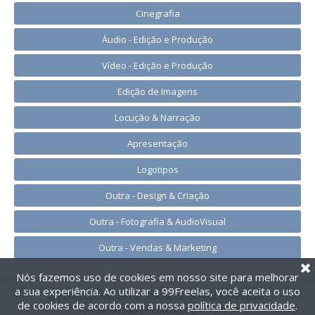
Cinegrafia
Áudio - Edição e Produção
Vídeo - Edição e Produção
Edição de Imagens
Locução & Narração
Apresentação
Logotipos
Outra - Design & Criação
Outra - Fotografia & AudioVisual
Outra - Vendas & Marketing
Nós fazemos uso de cookies em nosso site para melhorar
a sua experiência. Ao utilizar a 99Freelas, você aceita o uso
@2014-2026 99Freelas. Todos os direitos reservados.
de cookies de acordo com a nossa
política de privacidade
.
Termos de uso
|
Política de privacidade