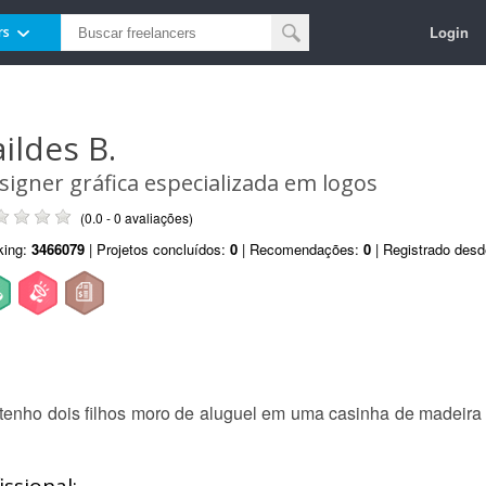
Login
rs
aildes B.
signer gráfica especializada em logos
(0.0 - 0 avaliações)
king:
3466079
| Projetos concluídos:
0
| Recomendações:
0
| Registrado des
enho dois filhos moro de aluguel em uma casinha de madeira e