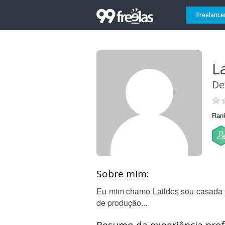
Freelance
L
De
Ran
Sobre mim:
Eu mim chamo Laildes sou casada t
de produção...