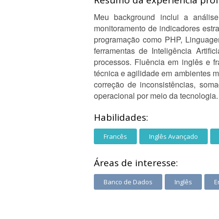
Resumo da experiência profi
Meu background inclui a anális
monitoramento de indicadores estr
programação como PHP, Linguage
ferramentas de Inteligência Arti
processos. Fluência em inglês e f
técnica e agilidade em ambientes m
correção de inconsistências, soma
operacional por meio da tecnologia.
Habilidades:
Francês
Inglês Avançado
Áreas de interesse:
Banco de Dados
Inglês
E