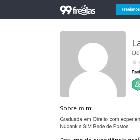
Freelance
L
De
Ran
Sobre mim:
Graduada em Direito com experien
Nubank e SIM Rede de Postos.