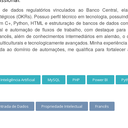
ssional:
e de dados regulatórios vinculados ao Banco Central, el
atégicos (OKRs). Possuo perfil técnico em tecnologia, possui
m C+, Python, HTML e estruturação de bancos de dados co
ficial e automação de fluxos de trabalho, com destaque par
rancês, além de conhecimentos intermediários em alemão, o
ulticulturais e tecnologicamente avançados. Minha experiência 
da ao domínio de automações, me qualifica para fortalecer a
Inteligência Artificial
MySQL
PHP
Power BI
Pyt
ntrada de Dados
Propriedade Intelectual
Francês