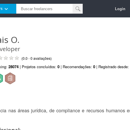
Login
rs
ais O.
veloper
(0.0 - 0 avaliações)
king:
28074
| Projetos concluídos:
0
| Recomendações:
0
| Registrado desde:
cia nas áreas jurídica, de compliance e recursos humanos