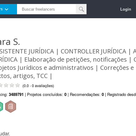
Login
rs
ara S.
SISTENTE JURÍDICA | CONTROLLER JURÍDICA | 
RÍDICA | Elaboração de petições, notificações |
ojetos Jurídicos e administrativos | Correções e
xtos, artigos, TCC |
(0.0 - 0 avaliações)
king:
3489791
| Projetos concluídos:
0
| Recomendações:
0
| Registrado des
udar.