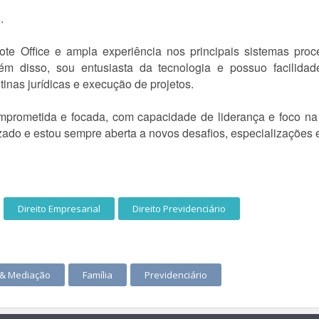
.
e Office e ampla experiência nos principais sistemas proc
m disso, sou entusiasta da tecnologia e possuo facilidad
rotinas jurídicas e execução de projetos.
omprometida e focada, com capacidade de liderança e foco na 
ado e estou sempre aberta a novos desafios, especializações e 
Direito Empresarial
Direito Previdenciário
 & Mediação
Família
Previdenciário