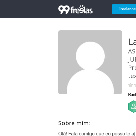
Freelance
L
AS
JU
Pr
te
Ran
Sobre mim:
Olá! Fala comigo que eu posso te aj