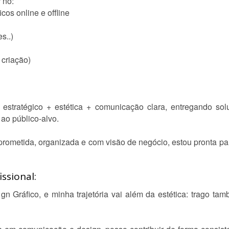
 no:
cos online e offline
s..)
 criação)
r estratégico + estética + comunicação clara, entregando s
 ao público-alvo.
ometida, organizada e com visão de negócio, estou pronta para 
ssional:
n Gráfico, e minha trajetória vai além da estética: trago ta