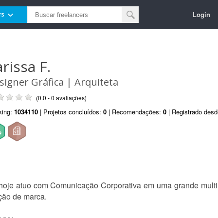
Login
rs
rissa F.
signer Gráfica | Arquiteta
(0.0 - 0 avaliações)
king:
1034110
| Projetos concluídos:
0
| Recomendações:
0
| Registrado des
e hoje atuo com Comunicação Corporativa em uma grande multin
ação de marca.