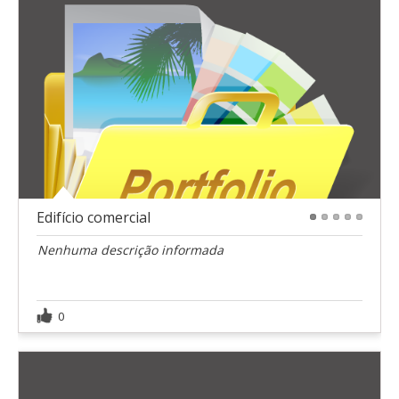
Edifício comercial
1
2
3
4
5
Nenhuma descrição informada
0