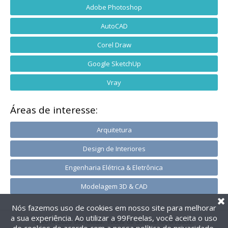
Adobe Photoshop
AutoCAD
Corel Draw
Google SketchUp
Vray
Áreas de interesse:
Arquitetura
Design de Interiores
Engenharia Elétrica & Eletrônica
Modelagem 3D & CAD
Nós fazemos uso de cookies em nosso site para melhorar
a sua experiência. Ao utilizar a 99Freelas, você aceita o uso
@2014-2026 99Freelas. Todos os direitos reservados.