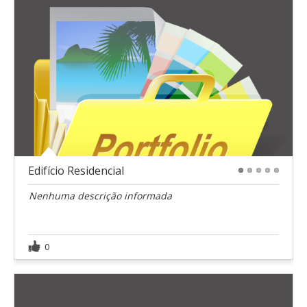
Edifício Residencial
1
2
3
4
5
Nenhuma descrição informada
0