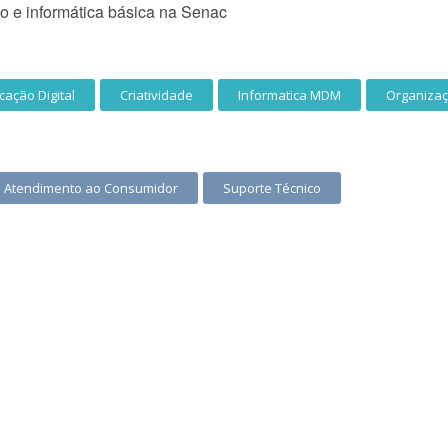
co e informática básica na Senac
ação Digital
Criatividade
Informatica MDM
Organiza
Atendimento ao Consumidor
Suporte Técnico