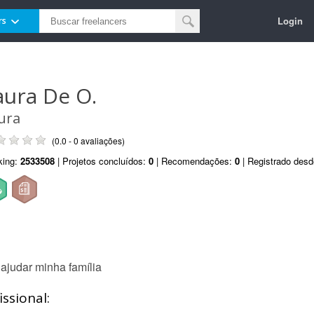
Login
rs
aura De O.
ura
(0.0 - 0 avaliações)
king:
2533508
| Projetos concluídos:
0
| Recomendações:
0
| Registrado des
ajudar minha família
ssional: